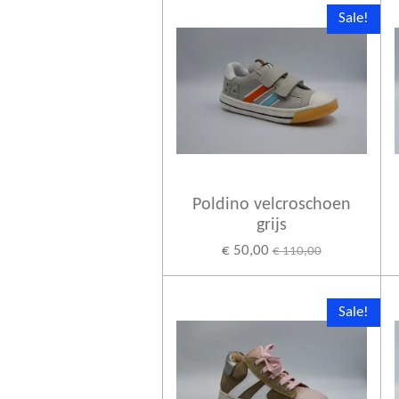
Sale!
Poldino velcroschoen
grijs
€ 50,00
€ 110,00
Sale!