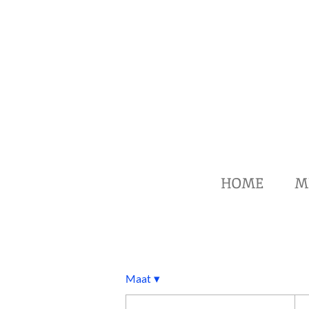
Ga
direct
naar
de
hoofdinhoud
HOME
M
Maat
▾