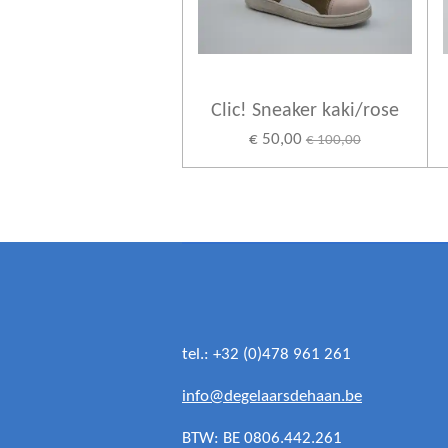
Clic! Sneaker kaki/rose
€ 50,00
€ 100,00
tel.: +32 (0)478 961 261
info@degelaarsdehaan.be
BTW: BE 0806.442.261