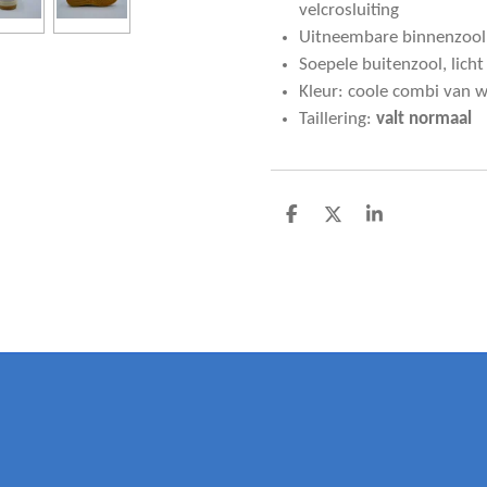
velcrosluiting
Uitneembare binnenzool,
Soepele buitenzool, licht
Kleur: coole combi van w
Taillering:
valt normaal
D
D
S
e
e
h
l
e
a
e
l
r
n
e