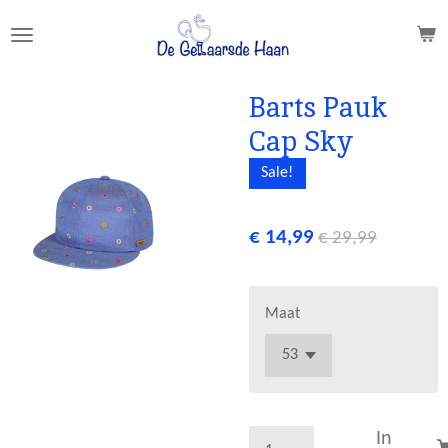
Ga
direct
naar
de
Barts Pauk
hoofdinhoud
Cap Sky
Sale!
€ 14,99
€ 29,99
Maat
In