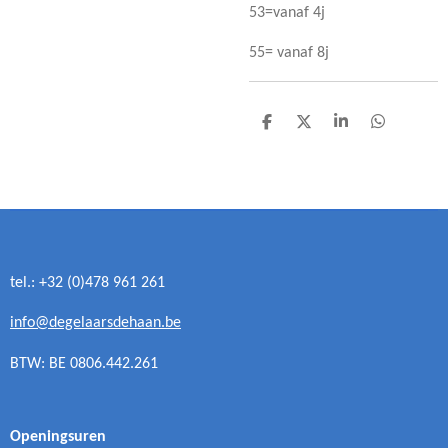
53=vanaf 4j
55= vanaf 8j
D
D
S
D
e
e
h
e
l
e
a
l
e
l
r
e
n
e
n
tel.: +32 (0)478 961 261
info@degelaarsdehaan.be
BTW: BE 0806.442.261
Openingsuren