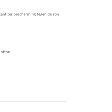
kant ter bescherming tegen de zon
Cotton
j