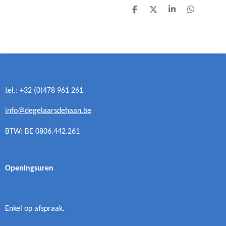
D
D
S
D
e
e
h
e
l
e
a
l
e
l
r
e
n
e
n
tel.: +32 (0)478 961 261
info@degelaarsdehaan.be
BTW: BE 0806.442.261
Openingsuren
Enkel op afspraak.