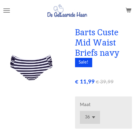
Ga
direct
naar
de
Barts Custe
hoofdinhoud
Mid Waist
Briefs navy
Sale!
€ 11,99
€ 39,99
Maat