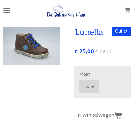
Ga
direct
naar
de
Lunella
Outlet
hoofdinhoud
€ 25,00
€ 79,00
Maat
In winkelwagen