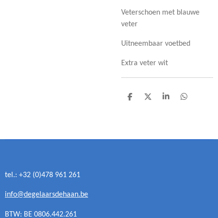
Veterschoen met blauwe
veter
Uitneembaar voetbed
Extra veter wit
D
D
S
D
e
e
h
e
l
e
a
l
e
l
r
e
n
e
n
tel.: +32 (0)478 961 261
info@degelaarsdehaan.be
BTW: BE 0806.442.261