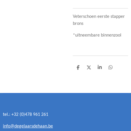
Veterschoen eerste stapper
brons
*uitneembare binnenzool
D
D
S
D
e
e
h
e
l
e
a
l
e
l
r
e
n
e
n
tel.: +32 (0)478 961 261
info@degelaarsdehaan.be