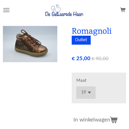
Ga
direct
naar
de
Romagnoli
hoofdinhoud
Outlet
€ 25,00
€ 90,00
Maat
In winkelwagen