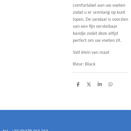
comfortabel aan uw voeten
zodat u er urenlang op kunt
lopen. De sandaal is voorzien
van een fijn verstelbaar
bandje zodat deze altijd
perfect om uw voeten zit.
Valt klein van maat
Kleur: Black
D
D
S
D
e
e
h
e
l
e
a
l
e
l
r
e
n
e
n