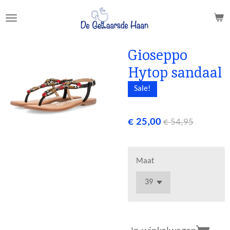
Ga
direct
naar
de
Gioseppo
hoofdinhoud
Hytop sandaal
Sale!
€ 25,00
€ 54,95
Maat