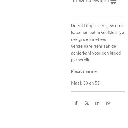
In winkelwagen
De Saki Cap is een gevoerde
katoenen pet in veelkleurige
designs en met een
verstelbare riem aan de
achterkant voor een breed
pasbereik.
Kleur: marine
Maat: 50 en 53
D
D
S
D
e
e
h
e
l
e
a
l
e
l
r
e
n
e
n