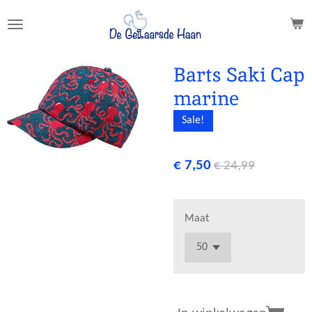
Ga
direct
naar
de
Barts Saki Cap
hoofdinhoud
marine
Sale!
€ 7,50
€ 24,99
Maat