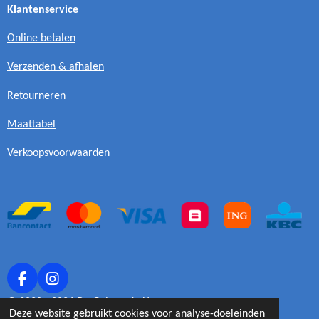
Klantenservice
Online betalen
Verzenden & afhalen
Retourneren
Maattabel
Verkoopsvoorwaarden
F
I
a
n
© 2020 - 2026 De Gelaarsde Haan
c
s
Deze website gebruikt cookies voor analyse-doeleinden