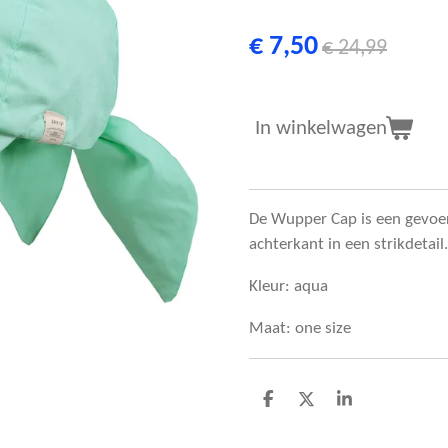
€ 7,50
€ 24,99
In winkelwagen
De Wupper Cap is een gevoe
achterkant in een strikdetail.
Kleur: aqua
Maat: one size
D
D
S
e
e
h
l
e
a