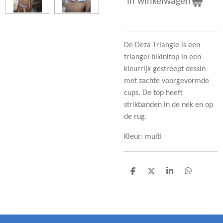
In winkelwagen
De Deza Triangle is een
triangel bikinitop in een
kleurrijk gestreept dessin
met zachte voorgevormde
cups.
De top heeft
strikbanden in de nek en op
de rug.
Kleur: multi
D
D
S
D
e
e
h
e
l
e
a
l
e
l
r
e
n
e
n