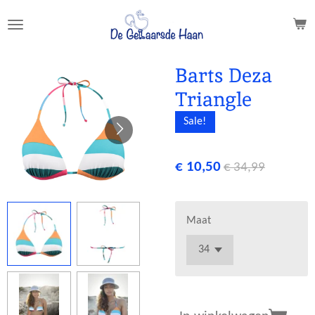
Ga
direct
naar
de
Barts Deza
hoofdinhoud
Triangle
Sale!
€ 10,50
€ 34,99
Maat