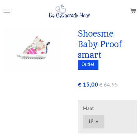
Ga
direct
naar
de
Shoesme
hoofdinhoud
Baby-Proof
smart
Outlet
€ 15,00
€ 64,95
Maat