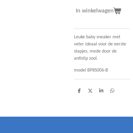
In winkelwagen
Leuke baby sneaker met
veter ideaal voor de eerste
stapjes, mede door de
antislip zool.
model BP8S006-B
D
D
S
D
e
e
h
e
l
e
a
l
e
l
r
e
n
e
n