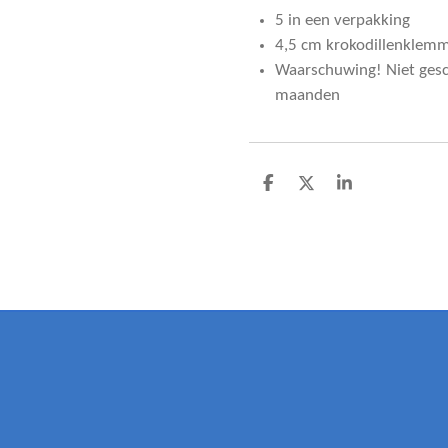
5 in een verpakking
4,5 cm krokodillenklem
Waarschuwing!
Niet ges
maanden
D
D
S
e
e
h
l
e
a
e
l
r
n
e