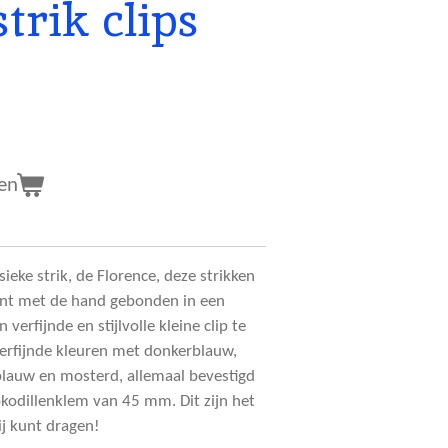
trik clips
en
ieke strik, de Florence, deze strikken
lint met de hand gebonden in een
​verfijnde en stijlvolle kleine clip te
verfijnde kleuren met donkerblauw,
blauw en mosterd, allemaal bevestigd
okodillenklem van 45 mm.
Dit zijn het
bij kunt dragen!