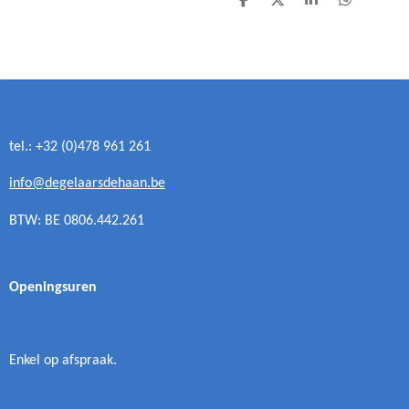
D
D
S
D
e
e
h
e
l
e
a
l
e
l
r
e
n
e
n
tel.: +32 (0)478 961 261
info@degelaarsdehaan.be
BTW: BE 0806.442.261
Openingsuren
Enkel op afspraak.