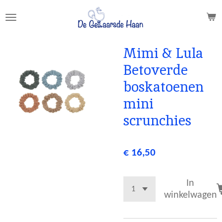
Ga
direct
naar
de
Mimi & Lula
hoofdinhoud
Betoverde
boskatoenen
mini
scrunchies
€ 16,50
In
winkelwagen