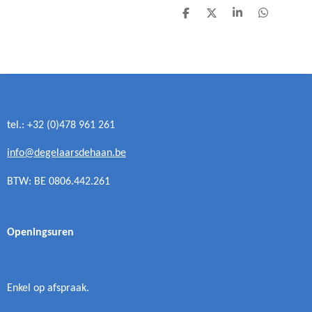
D
D
S
D
e
e
h
e
l
e
a
l
e
l
r
e
n
e
n
tel.: +32 (0)478 961 261
info@degelaarsdehaan.be
BTW: BE 0806.442.261
Openingsuren
Enkel op afspraak.