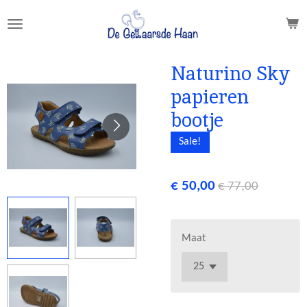
Ga
direct
naar
de
Naturino Sky
hoofdinhoud
papieren
bootje
Sale!
€ 50,00
€ 77,00
Maat