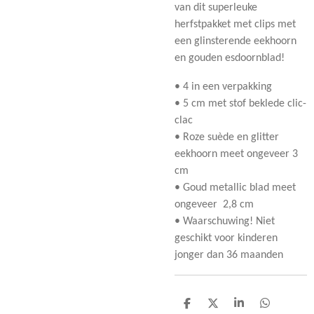
van dit superleuke
herfstpakket met clips met
een glinsterende eekhoorn
en gouden esdoornblad!
• 4 in een verpakking
• 5 cm met stof beklede clic-
clac
• Roze suède en glitter
eekhoorn meet ongeveer 3
cm
• Goud metallic blad meet
ongeveer
2,8 cm
• Waarschuwing!
Niet
geschikt voor kinderen
jonger dan 36 maanden
D
D
S
D