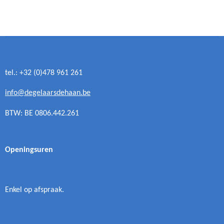
e
e
h
e
l
e
a
l
e
l
r
e
n
e
n
tel.: +32 (0)478 961 261
info@degelaarsdehaan.be
BTW: BE 0806.442.261
Openingsuren
Enkel op afspraak.