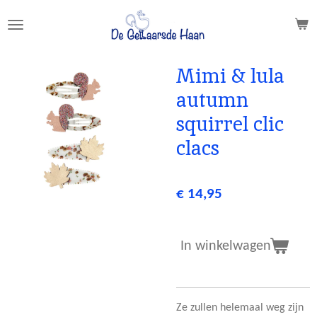
Ga
direct
naar
de
Mimi & lula
hoofdinhoud
autumn
squirrel clic
clacs
€ 14,95
In winkelwagen
Ze zullen helemaal weg zijn