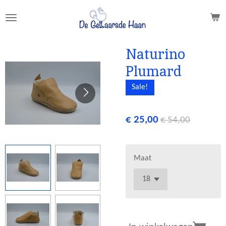
Ga
direct
naar
de
Naturino
hoofdinhoud
Plumard
Sale!
€ 25,00
€ 54,00
Maat