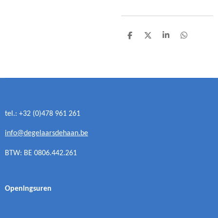
D
D
S
D
e
e
h
e
l
e
a
l
e
l
r
e
n
e
n
tel.: +32 (0)478 961 261
info@degelaarsdehaan.be
BTW: BE 0806.442.261
Openingsuren