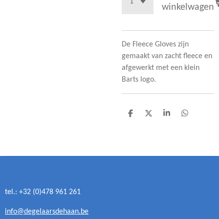
winkelwagen
De Fleece Gloves zijn
gemaakt van zacht fleece en
afgewerkt met een klein
Barts logo.
D
D
S
D
e
e
h
e
l
e
a
l
e
l
r
e
n
e
n
tel.: +32 (0)478 961 261
info@degelaarsdehaan.be