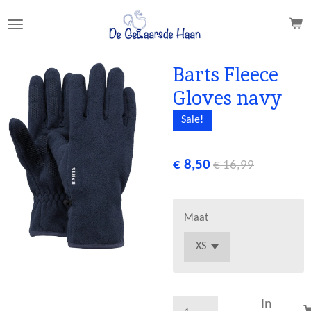
Ga
direct
naar
de
Barts Fleece
hoofdinhoud
Gloves navy
Sale!
€ 8,50
€ 16,99
Maat
In