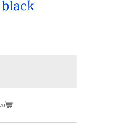
 black
en